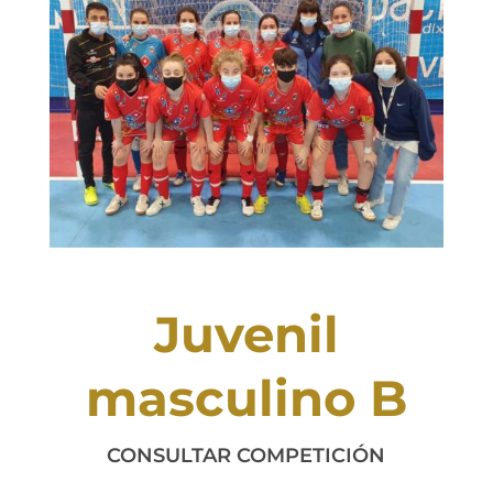
Juvenil
masculino B
CONSULTAR COMPETICIÓN