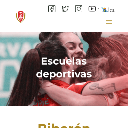
GL
Escuelas
deportivas