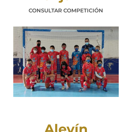
CONSULTAR COMPETICIÓN
Alevín