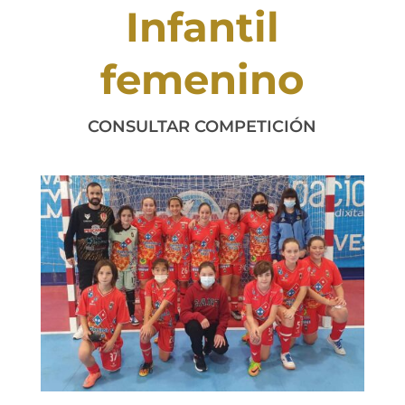
Infantil
femenino
CONSULTAR COMPETICIÓN