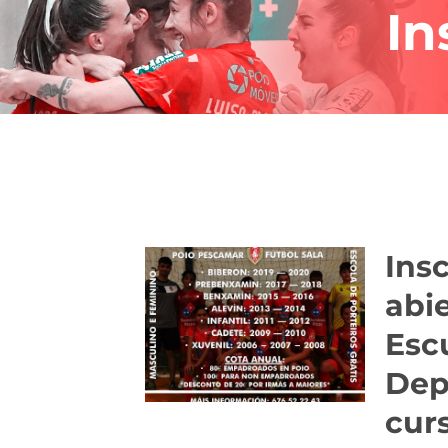
In
Ins
abie
Esc
Dep
cur