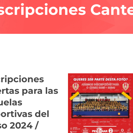
scripciones Cant
cripciones
rtas para las
uelas
ortivas del
so 2024 /